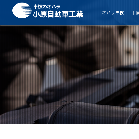
オハラ車検
自