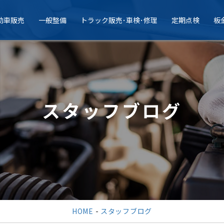
動車販売
一般整備
トラック販売･車検･修理
定期点検
板
スタッフブログ
HOME
-
スタッフブログ