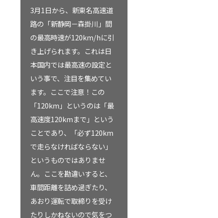
3月1日から、新東名高速道
路の「新静岡－森掛川」間
の最高時速が120km/hに引
き上げられます。これは日
本国内では最高速の設定と
いう事で、注目を集めてい
ます。ここで注意！この
「120km」というのは「最
高速度120kmまで」という
ことであり、「必ず120km
で走らなければならない」
というものではありませ
ん。ここを勘違いすると、
車間距離を詰め過ぎたり、
あおり運転で取締りを受け
たりしかねないので気をつ