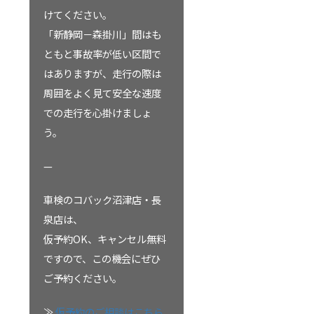
けてください。
「新静岡－森掛川」間はも
ともと事故率が低い区間で
はありますが、走行の際は
周囲をよく見て安全な速度
での走行を心掛けましょ
う。
—
車検のコバック沼津店・長
泉店は、
仮予約OK、キャンセル無料
ですので、この機会にぜひ
ご予約ください。
≫
仮予約のご相談はこちら