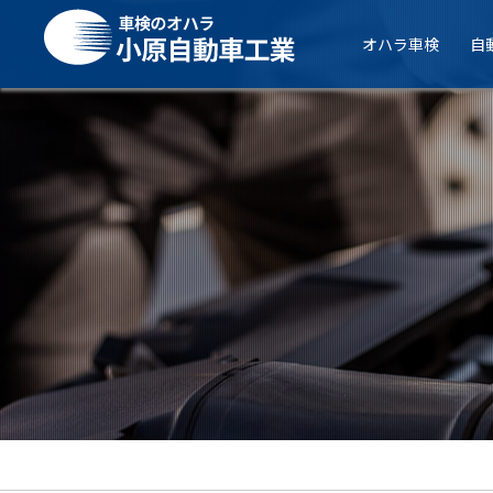
オハラ車検
自