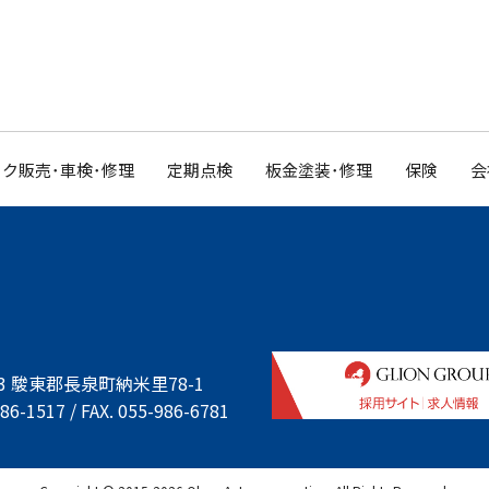
ク販売･車検･修理
定期点検
板金塗装･修理
保険
会
933 駿東郡長泉町納米里78-1
86-1517 / FAX. 055-986-6781