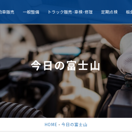
動車販売
一般整備
トラック販売･車検･修理
定期点検
板
今日の富士山
HOME
-
今日の富士山