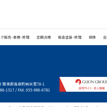
ク販売･車検･修理
定期点検
板金塗装･修理
保険
会
933 駿東郡長泉町納米里78-1
86-1517 / FAX. 055-986-6781