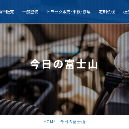
動車販売
一般整備
トラック販売･車検･修理
定期点検
板
今日の富士山
HOME
-
今日の富士山