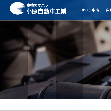
オハラ車検
自