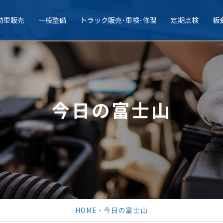
動車販売
一般整備
トラック販売･車検･修理
定期点検
板
今日の富士山
HOME
-
今日の富士山