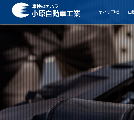
オハラ車検
自