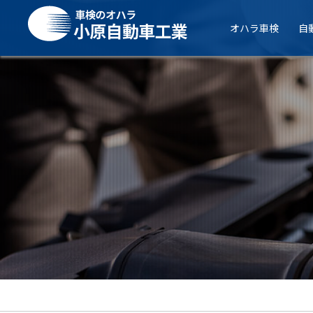
オハラ車検
自