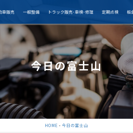
動車販売
一般整備
トラック販売･車検･修理
定期点検
板
今日の富士山
HOME
-
今日の富士山