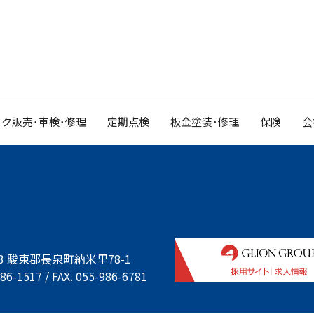
ク販売･車検･修理
定期点検
板金塗装･修理
保険
会
933 駿東郡長泉町納米里78-1
86-1517 / FAX. 055-986-6781