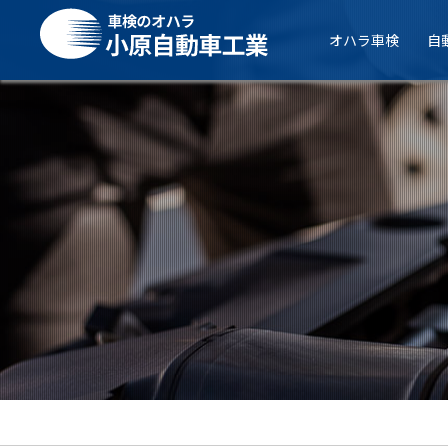
オハラ車検
自