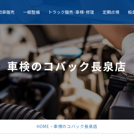
動車販売
一般整備
トラック販売･車検･修理
定期点検
板
車検のコバック長泉店
HOME
-
車検のコバック長泉店