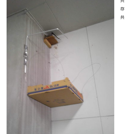
共
存
共