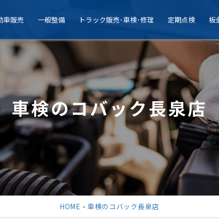
動車販売
一般整備
トラック販売･車検･修理
定期点検
板
車検のコバック長泉店
HOME
-
車検のコバック長泉店