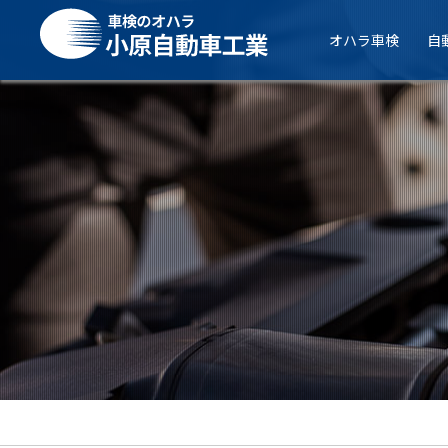
オハラ車検
自