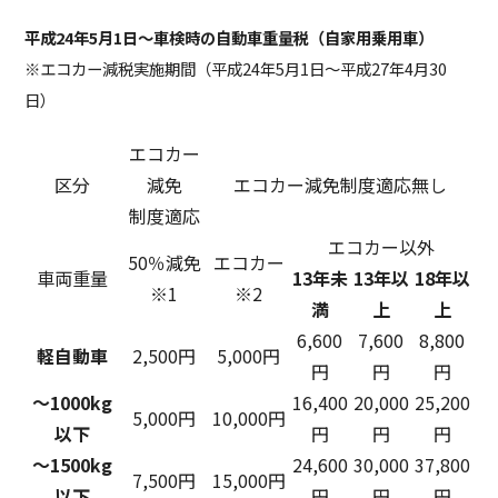
平成24年5月1日～車検時の自動車重量税（自家用乗用車）
※エコカー減税実施期間（平成24年5月1日～平成27年4月30
日）
エコカー
区分
減免
エコカー減免制度適応無し
制度適応
エコカー以外
50％減免
エコカー
車両重量
13年未
13年以
18年以
※1
※2
満
上
上
6,600
7,600
8,800
軽自動車
2,500円
5,000円
円
円
円
～1000kg
16,400
20,000
25,200
5,000円
10,000円
以下
円
円
円
～1500kg
24,600
30,000
37,800
7,500円
15,000円
以下
円
円
円