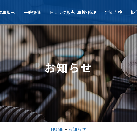
動車販売
一般整備
トラック販売･車検･修理
定期点検
板
お知らせ
HOME
-
お知らせ