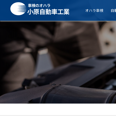
オハラ車検
自