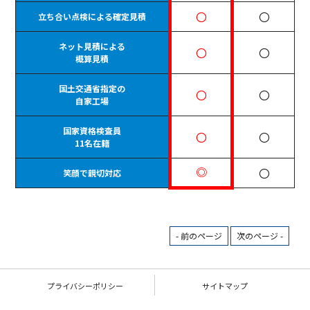
〇
〇
立ち合い点検による確定見積
ネット見積による
〇
〇
概算見積
国土交通省指定の
〇
〇
自家工場
国家資格検査員
〇
〇
11名在籍
◎
〇
笑顔で親切対応
- 前のページ
次のページ -
プライバシーポリシー
サイトマップ