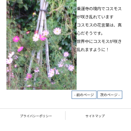
乗運寺の境内でコスモス
が咲き乱れています
コスモスの花言葉は、真
心だそうです。
世界中にコスモスが咲き
乱れますように！
- 前のページ
次のページ -
プライバシーポリシー
サイトマップ