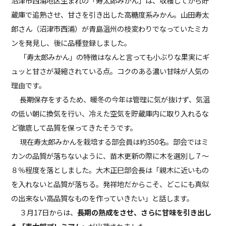
沼津市西浦地区生まれの「寿太郎みかん」は、収穫してから貯
蔵庫で追熟させ、甘さを引き出した高糖度系みかん。山田寿太
郎さん（沼津市西浦）が青島温州の枝変わりでなっていたミカ
ンを発見し、後に品種登録しました。
「寿太郎みかん」の特徴はなんと言っても小ぶりな果実にギ
ュッと甘さが凝縮されている点。コクのある濃い甘味が人気の
理由です。
長期保存をするため、暖冬の今年は管理に気が抜けず、気温
の低い朝に換気を行い、冷えた空気を貯蔵庫内に取り入れるな
ど徹底して品質を保ってきたそうです。
現在寿太郎みかんを栽培する部会員は約350名。部会ではミ
カンの品質が落ちないように、苗木更新の際に木を選別し７～
８％程度を落としました。大木正巳部会長は「親木に近いもの
を入れないと品質が落ちる。発祥地だからこそ、どこにも真似
の出来ない高品質なものを作っていきたい」と話します。
３月17日からは、
長期の熟成をさせ、さらに甘味を引き出し