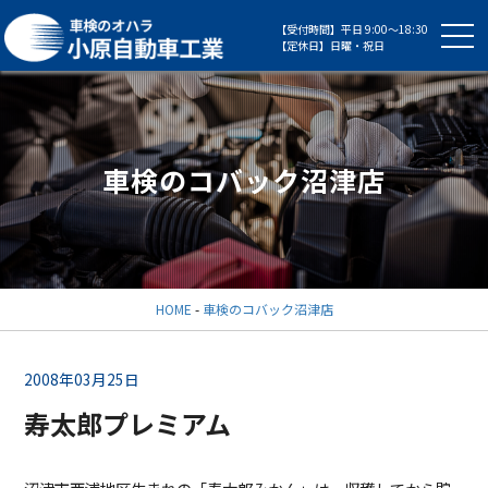
【受付時間】平日 9:00～18:30
【定休日】日曜・祝日
車検のコバック沼津店
HOME
-
車検のコバック沼津店
2008年03月25日
寿太郎プレミアム