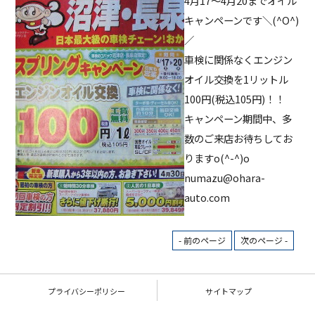
4月17〜4月20までオイル
キャンペーンです＼(^O^)
／
車検に関係なくエンジン
オイル交換を1リットル
100円(税込105円)！！
キャンペーン期間中、多
数のご来店お待ちしてお
りますo(^-^)o
numazu@ohara-
auto.com
- 前のページ
次のページ -
プライバシーポリシー
サイトマップ