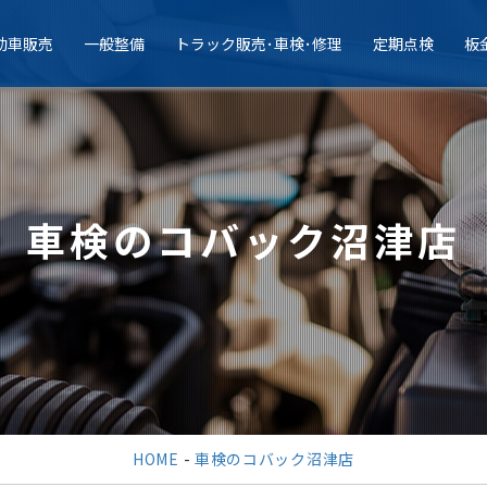
動車販売
一般整備
トラック販売･車検･修理
定期点検
板
車検のコバック沼津店
HOME
-
車検のコバック沼津店