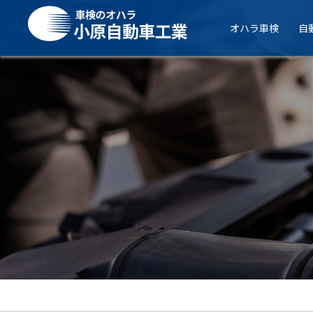
オハラ車検
自