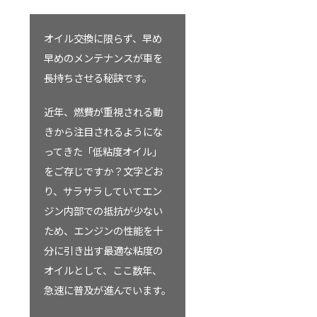
オイル交換に限らず、早め
早めのメンテナンスが車を
長持ちさせる秘訣です。
近年、燃費が重視される動
きから注目されるようにな
ってきた「低粘度オイル」
をご存じですか？文字どお
り、サラサラしていてエン
ジン内部での抵抗が少ない
ため、エンジンの性能を十
分に引き出す最適な粘度の
オイルとして、ここ数年、
急速に普及が進んでいます。