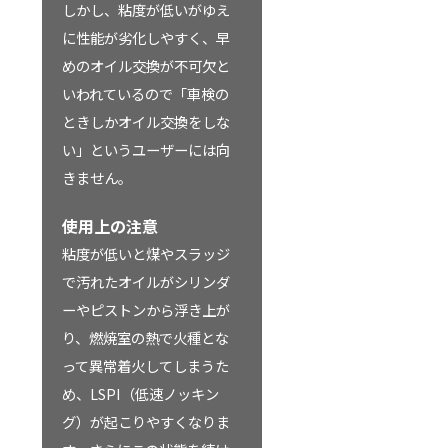
しかし、粘度が低いがゆえ
に性能が劣化しやすく、早
めのオイル交換が不可欠と
いわれているので「車検の
ときしかオイル交換をしな
い」というユーザーには向
きません。
使用上の注意
粘度が低いと煤やスラッジ
で汚れたオイルがシリンダ
ーやピストンから浮き上が
り、燃焼室の熱で火種とな
って異常着火してしまうた
め、LSPI（低速ノッキン
グ）が起こりやすくなりま