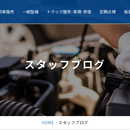
動車販売
一般整備
トラック販売･車検･修理
定期点検
板
スタッフブログ
HOME
- スタッフブログ