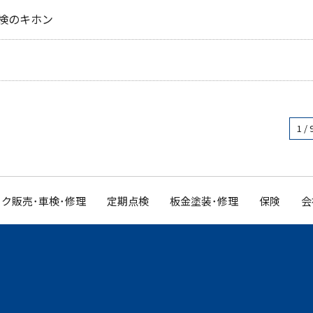
検のキホン
1 / 
ク販売･車検･修理
定期点検
板金塗装･修理
保険
会