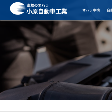
オハラ車検
自